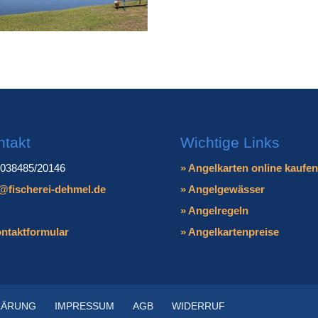
ntakt
Wichtige Links
: 038485/20146
» Angelkarten online kaufen
@fischerei-dehmel.de
» Angelgewässer
» Angelregeln
ntaktformular
» Angelkartenpreise
LÄRUNG
IMPRESSUM
AGB
WIDERRUF