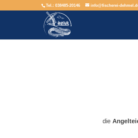
Tel.: 038485-20146
info@fischerei-dehmel.d
die
Angeltei