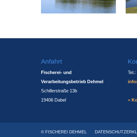
Anfahrt
Ko
Fischerei- und
Tel.
Verarbeitungsbetrieb Dehmel
info
Schillerstraße 13b
19406 Dabel
» Ko
© FISCHEREI DEHMEL
DATENSCHUTZERK